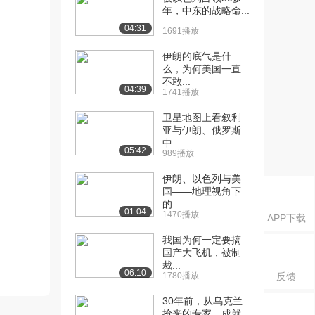
年，中东的战略命...
04:31
1691播放
伊朗的底气是什
么，为何美国一直
不敢...
04:39
1741播放
卫星地图上看叙利
亚与伊朗、俄罗斯
中...
05:42
989播放
伊朗、以色列与美
国——地理视角下
的...
01:04
1470播放
APP下载
我国为何一定要搞
国产大飞机，被制
裁...
06:10
1780播放
反馈
30年前，从乌克兰
抢来的专家，成就...