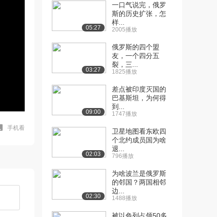
一口气说完，俄罗
斯的历史扩张，怎
样...
05:27
2005播放
俄罗斯的四个盟
友，一个四分五
裂，三...
03:27
1825播放
差点被印度灭国的
巴基斯坦，为何得
到...
09:00
1747播放
手机看
卫星地图看东欧四
个北约成员国为啥
退...
02:03
796播放
为啥波兰是俄罗斯
的邻国？两国相邻
边...
02:30
1488播放
被以色列占领50多