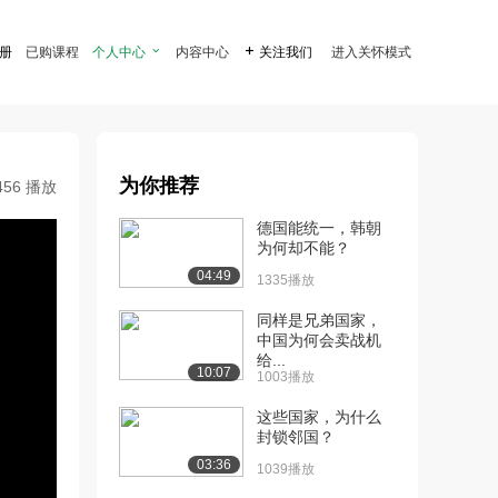
注册
已购课程
个人中心

内容中心

关注我们
进入关怀模式
为你推荐
456 播放
德国能统一，韩朝
为何却不能？
04:49
1335播放
同样是兄弟国家，
中国为何会卖战机
给...
10:07
1003播放
这些国家，为什么
封锁邻国？
03:36
1039播放