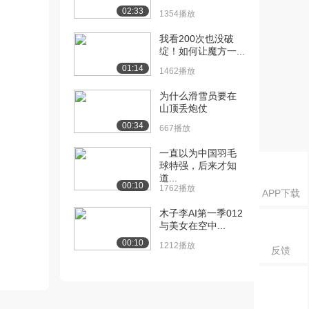
02:33
1354播放
我看200次也没破
绽！如何让魔方一...
01:14
1462播放
为什么滑雪员要在
山顶丢炮仗
00:34
667播放
一直以为中国羽毛
球特强，后来才知
道...
00:10
1762播放
APP下载
木子李AI第一季012
与美女在空中...
00:10
1212播放
反馈