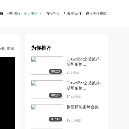
注册
已购课程
个人中心

内容中心

关注我们
进入关怀模式
为你推荐
548 播放
ClawdBot之父彼得·
斯坦伯格...
00:23
809播放
ClawdBot之父彼得·
斯坦伯格...
00:24
1439播放
鲁徳精彩击球合集
01:02
1236播放