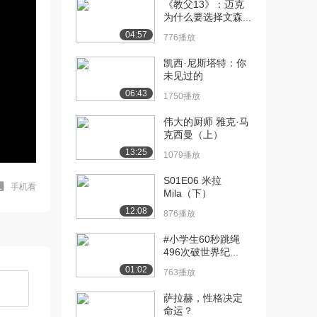
《教父13》：迈克
为什么要选择文森...
04:57
776播放
凯西·尼斯塔特：你
未见过的
06:43
1750播放
伟大的厨师 雅克·马
克西曼（上）
13:25
1079播放
S01E06 米拉
手机看
Mila（下）
12:08
876播放
#小学生60秒跳绳
496次破世界纪...
01:02
763播放
萨拉赫，性格决定
命运？