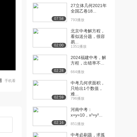
27立体几何2021年
全国乙卷18...
07:58
793播放
北京中考解方程，
看似送分题，很容
易...
02:00
1351播放
2024福建中考，解
方程，出错率不...
02:28
664播放
手机看
中考几何求面积，
只给出1个数值，
难...
02:59
796播放
河南中考：
x+y=10，x³+y³...
02:16
851播放
中考必刷题，求孤