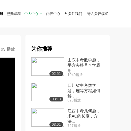
注册
已购课程
个人中心

内容中心

关注我们
进入关怀模式
为你推荐
499 播放
山东中考数学题，
平方去根号？学霸
用...
02:51
1049播放
四川省中考数学
题，连等方程如何
解，...
03:13
823播放
江西中考几何题，
求AC的长度，方
法...
03:01
727播放