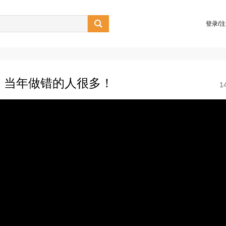

登录/
值，当年做错的人很多！
1