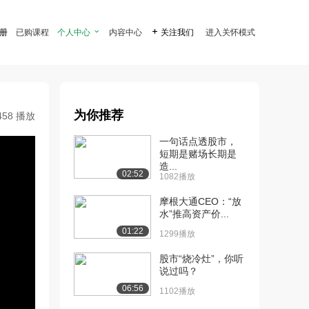
注册
已购课程
个人中心

内容中心

关注我们
进入关怀模式
为你推荐
458 播放
一句话点透股市，
短期是赌场长期是
造...
02:52
1082播放
摩根大通CEO：“放
水”推高资产价...
01:22
1299播放
股市“烧冷灶”，你听
说过吗？
06:56
1102播放