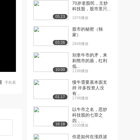
70岁老股民，主炒
科技股，股市里只...
05:23
1976播放
股市的秘密（独
家）
03:26
2848播放
别拿牛市的矛，来
刺熊市的盾，红利
低...
10:00
1198播放
慢牛需要基本面支
手机看
持 许多投资人没
有...
01:17
1748播放
以牛市之名，恶炒
科技股的七罪之
四，...
16:18
1530播放
你是如何在涨跌波