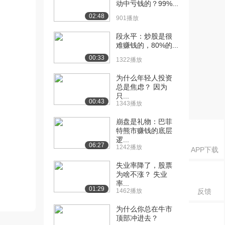
动中亏钱的？99%...
02:48
901播放
段永平：炒股是很
难赚钱的，80%的...
00:33
1322播放
为什么年轻人投资
总是焦虑？ 因为
只...
00:43
1343播放
崩盘是礼物：巴菲
特熊市赚钱的底层
逻...
06:27
1242播放
APP下载
失业率降了，股票
为啥不涨？ 失业
率...
01:29
1462播放
反馈
为什么你总在牛市
顶部冲进去？