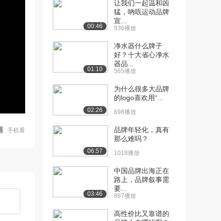
让我们一起温和凶
猛，吶咓运动品牌
宣...
00:46
936播放
净水器什么牌子
好？十大省心净水
器品...
01:10
565播放
为什么很多大品牌
的logo喜欢用“...
02:26
698播放
品牌年轻化，真有
手机看
那么难吗？
06:57
1018播放
中国品牌出海正在
路上，品牌叙事需
要...
03:46
897播放
高性价比又靠谱的