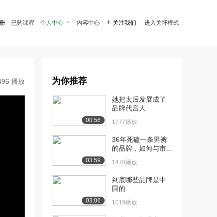
注册
已购课程
个人中心

内容中心

关注我们
进入关怀模式
为你推荐
496 播放
她把太后发展成了
品牌代言人
00:56
1777播放
36年死磕一条男裤
的品牌，如何与市...
03:59
1478播放
到底哪些品牌是中
国的
03:06
1019播放