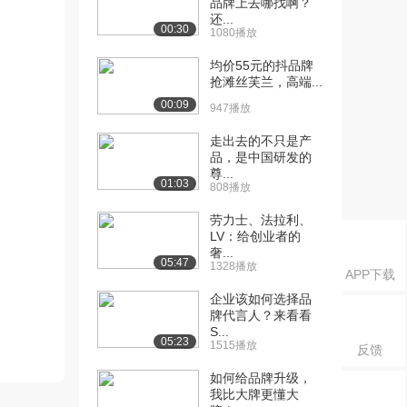
品牌上去哪找啊？
还...
00:30
1080播放
均价55元的抖品牌
抢滩丝芙兰，高端...
00:09
947播放
走出去的不只是产
品，是中国研发的
尊...
01:03
808播放
劳力士、法拉利、
LV：给创业者的
奢...
05:47
1328播放
APP下载
企业该如何选择品
牌代言人？来看看
S...
05:23
1515播放
反馈
如何给品牌升级，
我比大牌更懂大