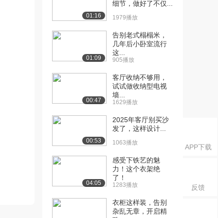
细节，做好了不仅...
01:16
1979播放
告别老式榻榻米，
几年后小卧室流行
这...
01:09
905播放
客厅收纳不够用，
试试做收纳型电视
墙...
00:47
1629播放
2025年客厅别买沙
发了，这样设计...
00:53
1063播放
APP下载
感受下铁艺的魅
力！这个衣架绝
了！
04:05
1283播放
反馈
衣柜这样装，告别
杂乱无章，开启精