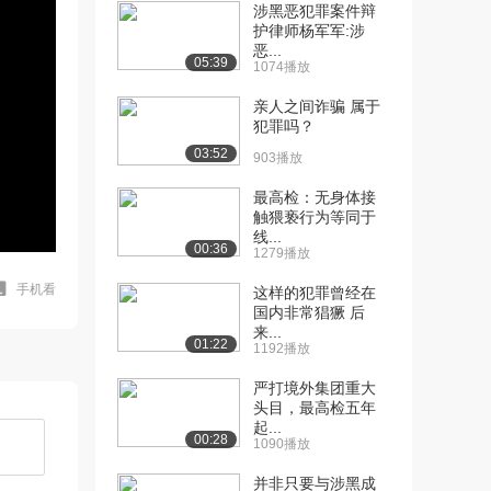
涉黑恶犯罪案件辩
护律师杨军军:涉
恶...
05:39
1074播放
亲人之间诈骗 属于
犯罪吗？
03:52
903播放
最高检：无身体接
触猥亵行为等同于
线...
00:36
1279播放
手机看
这样的犯罪曾经在
国内非常猖獗 后
来...
01:22
1192播放
严打境外集团重大
头目，最高检五年
起...
00:28
1090播放
并非只要与涉黑成