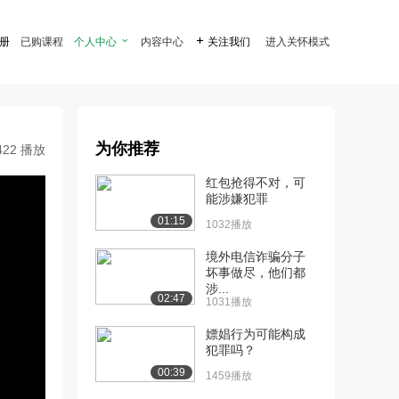
注册
已购课程
个人中心

内容中心

关注我们
进入关怀模式
为你推荐
422 播放
红包抢得不对，可
能涉嫌犯罪
01:15
1032播放
境外电信诈骗分子
坏事做尽，他们都
涉...
02:47
1031播放
嫖娼行为可能构成
犯罪吗？
00:39
1459播放