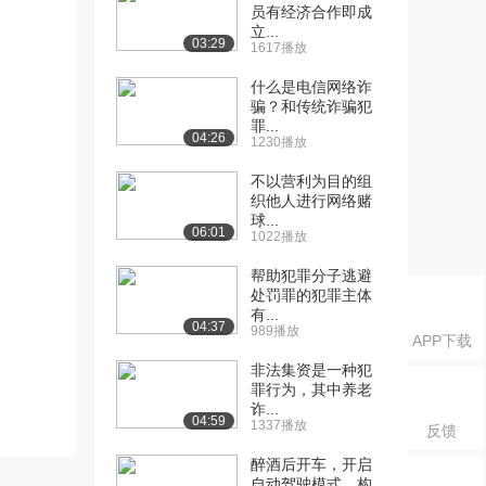
员有经济合作即成
立...
03:29
1617播放
什么是电信网络诈
骗？和传统诈骗犯
罪...
04:26
1230播放
不以营利为目的组
织他人进行网络赌
球...
06:01
1022播放
帮助犯罪分子逃避
处罚罪的犯罪主体
有...
04:37
989播放
APP下载
非法集资是一种犯
罪行为，其中养老
诈...
04:59
1337播放
反馈
醉酒后开车，开启
自动驾驶模式，构