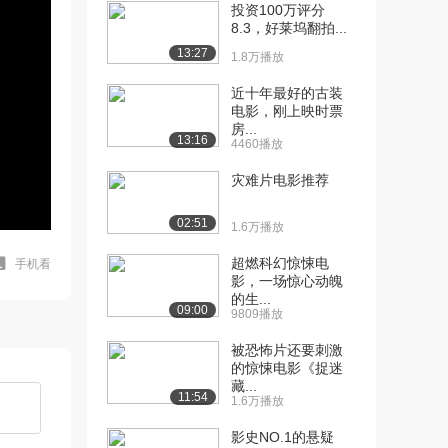
投资100万评分
8.3，好莱坞翻拍...
13:27
1.8万播放
近十年最好的古装
电影，刚上映时票
房...
13:16
4460播放
灾难片电影推荐
02:51
1.6万播放
超燃科幻惊悚电
手机看
影，一场惊心动魄
的生...
09:00
9809播放
被恐怖片还要刺激
的惊悚电影《捉迷
藏...
11:54
1.6万播放
影史NO.1的悬疑