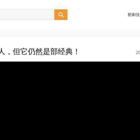

登录/
人，但它仍然是部经典！
2