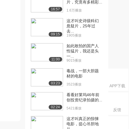
片，究竟有多精彩...
16:57
1.6万播放
这才叫史诗级科幻
悬疑片，25年过
去...
09:15
1905播放
如此敢拍的国产人
性猛片，我还是头
一...
11:00
9015播放
毒战，一部大胆题
材的电影
03:23
3523播放
APP下载
看看好莱坞46年前
创投资纪录拍摄的...
02:24
5421播放
反馈
这才叫真正的惊悚
电影，提心吊胆地