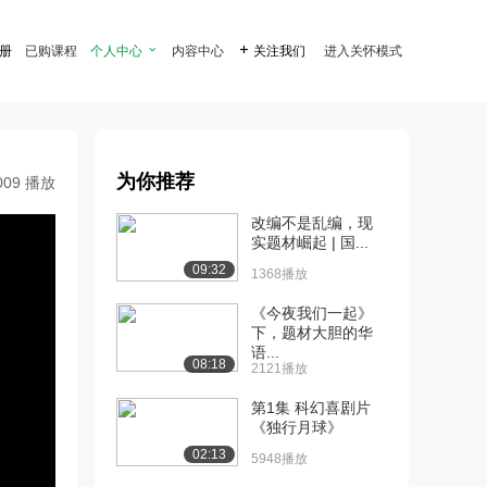
注册
已购课程
个人中心

内容中心

关注我们
进入关怀模式
为你推荐
009 播放
改编不是乱编，现
实题材崛起 | 国...
09:32
1368播放
《今夜我们一起》
下，题材大胆的华
语...
08:18
2121播放
第1集 科幻喜剧片
《独行月球》
02:13
5948播放