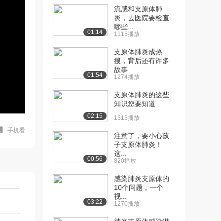
流感和支原体肺
炎，去医院要检查
哪些...
01:14
1115播放
支原体肺炎成热
搜，背后还有许多
故事
01:54
1274播放
支原体肺炎的这些
知识您要知道
02:15
1313播放
手机看
注意了，要小心孩
子支原体肺炎！
这...
00:56
820播放
感染肺炎支原体的
10个问题，一个
视...
03:22
1270播放