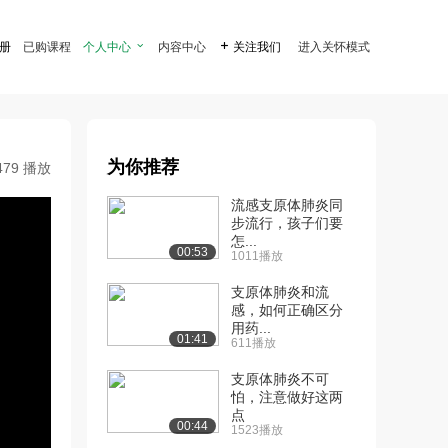
注册
已购课程
个人中心

内容中心

关注我们
进入关怀模式
为你推荐
479 播放
流感支原体肺炎同
步流行，孩子们要
怎...
00:53
1011播放
支原体肺炎和流
感，如何正确区分
用药...
01:41
611播放
支原体肺炎不可
怕，注意做好这两
点
00:44
1523播放