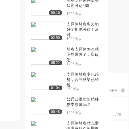
肺炎支原体感染潜
伏期可达4周
00:16
1388播放
支原体肺炎多久能
好？拒绝等待！及
时...
02:50
1098播放
肺炎支原体怎么就
突然爆发了，应该
怎...
05:22
1406播放
支原体肺炎变化趋
势，合并感染已经
越...
01:04
952播放
APP下载
普通口罩能阻挡肺
炎支原体吗？
00:48
1326播放
反馈
支原体肺炎对儿童
健康有什么长期影