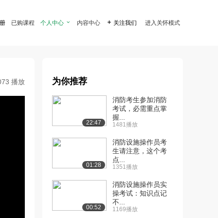
注册
已购课程
个人中心

内容中心

关注我们
进入关怀模式
为你推荐
073 播放
消防考生参加消防
考试，必需重点掌
握...
22:47
1481播放
消防设施操作员考
生请注意，这个考
点...
01:28
1351播放
消防设施操作员实
操考试：知识点记
不...
00:52
1169播放