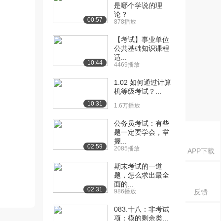
是哪个学说的理
论？
00:57
878播放
【考试】事业单位
公共基础知识课程
适...
10:44
4469播放
1.02 如何通过计算
机等级考试？...
10:31
1.6万播放
公务员考试：有些
题一定要学会，掌
握...
02:59
2085播放
APP下载
期末考试的一道
题，怎么求出最全
面的...
02:31
986播放
反馈
083.十八：非考试
项：模的剩余类...