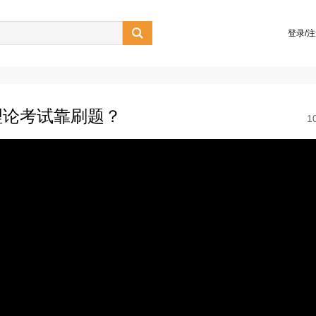

登录/
理论考试靠刷题？
1