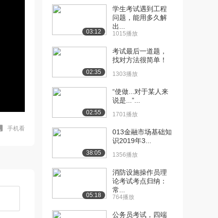
学生考试遇到工程
问题，能用多久解
出...
03:12
1015播放
考试最后一道题，
找对方法很简单！
02:35
1303播放
“使做...对于某人来
说是...”...
02:55
1701播放
手机看
013金融市场基础知
识2019年3...
38:05
1356播放
消防设施操作员理
论考试考点归纳：
常...
05:18
764播放
公务员考试，四端