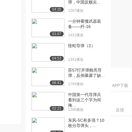
弹，中国反舰尖...
04:35
1267播放
一分钟看懂武器装
备——歼-16
01:07
1431播放
怪蛇导弹（2）
04:53
1341播放
苏57打开弹舱亮导
弹，反倒暴露了缺...
06:41
1794播放
APP下载
中国第一代导弹兵
看到这三个字为何
掩...
02:22
1206播放
反馈
东风-5C有多强？10
枚分导弹头，...