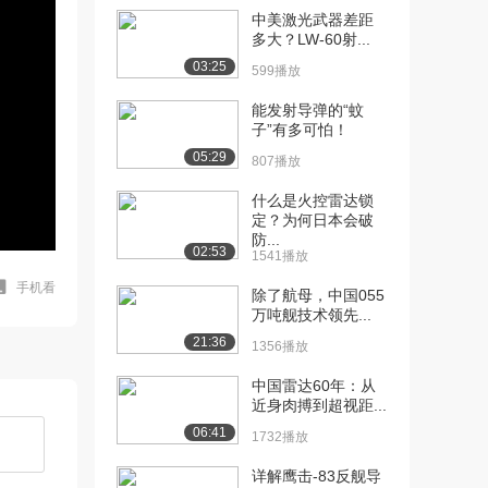
中美激光武器差距
多大？LW-60射...
03:25
599播放
能发射导弹的“蚊
子”有多可怕！
05:29
807播放
什么是火控雷达锁
定？为何日本会破
防...
02:53
1541播放
手机看
除了航母，中国055
万吨舰技术领先...
21:36
1356播放
中国雷达60年：从
近身肉搏到超视距...
06:41
1732播放
详解鹰击-83反舰导