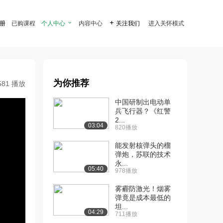
注册
已购课程
个人中心

内容中心

关注我们
进入关怀模式
为你推荐
581 播放
中国研制出电动单
兵飞行器？《红警
2...
03:04
820播放
能发射核弹头的榴
弹炮，苏联的技术
永...
05:40
978播放
雾霾防激光！烟雾
弹竟是成本最低的
坦...
04:29
711播放