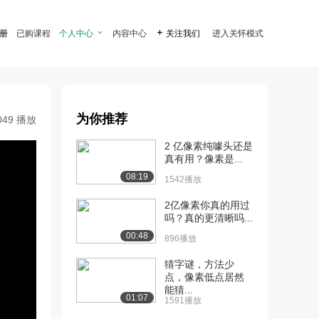
注册
已购课程
个人中心

内容中心

关注我们
进入关怀模式
为你推荐
049 播放
2 亿像素纯噱头还是
真有用？像素是...
08:19
1542播放
2亿像素你真的用过
吗？真的更清晰吗...
00:48
896播放
猜字谜，方法少
点，像素低点居然
能猜...
01:07
1591播放