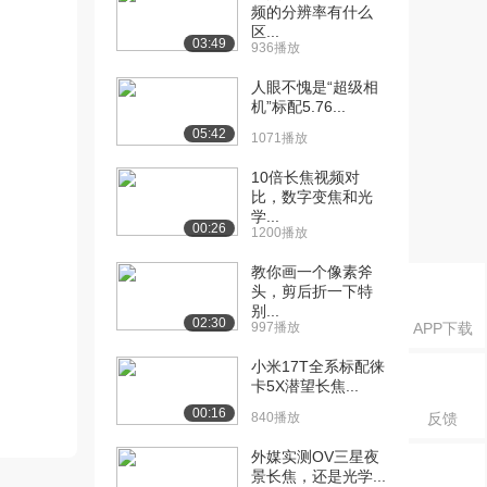
频的分辨率有什么
区...
03:49
936播放
人眼不愧是“超级相
机”标配5.76...
05:42
1071播放
10倍长焦视频对
比，数字变焦和光
学...
00:26
1200播放
教你画一个像素斧
头，剪后折一下特
别...
02:30
997播放
APP下载
小米17T全系标配徕
卡5X潜望长焦...
00:16
840播放
反馈
外媒实测OV三星夜
景长焦，还是光学...