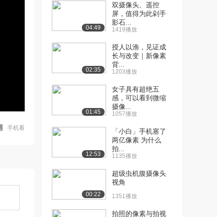
双摄像头、遥控
屏，值得为此剁手
影石...
04:49
1419播放
授人以渔，见证成
长与改变｜新像素
背...
02:35
1203播放
女子具有超绝五
感，可以看到微缩
摄像...
01:45
1057播放
手机看
「小白」手机塞了
两亿像素 为什么
拍...
12:53
1135播放
超级虫机腹摄像头
视角
00:22
1351播放
拍照的像素与拍视