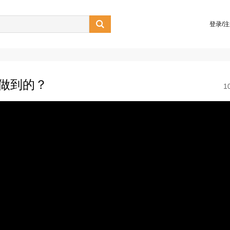

登录/
何做到的？
1