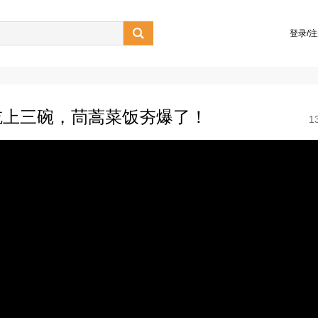

登录/
吃上三碗，茼蒿菜饭夯爆了！
1