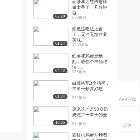
面条和西红柿这样
做太香了，几分钟
就...
02:28
569播放
南瓜这吃法太香
了，无油无糖营养
美味...
01:14
1459播放
红薯和鸡蛋是绝
配，教你个神仙吃
法，...
04:42
936播放
白菜搭配3个鸡蛋，
简单一炒真好吃，...
01:24
972播放
APP下载
原来这才是90岁奶
奶吃了一辈子的麦...
10:35
574播放
反馈
西红柿鸡蛋别炒着