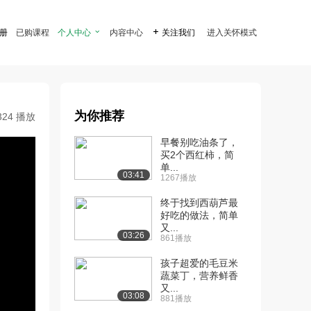
注册
已购课程
个人中心

内容中心

关注我们
进入关怀模式
为你推荐
324 播放
早餐别吃油条了，
买2个西红柿，简
单...
03:41
1267播放
终于找到西葫芦最
好吃的做法，简单
又...
03:26
861播放
孩子超爱的毛豆米
蔬菜丁，营养鲜香
又...
03:08
881播放