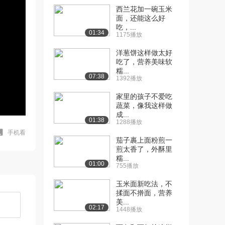
西兰花加一碗玉米
面，还能这么好
吃，...
01:34
1175播放
洋葱饼这样做太好
吃了，营养美味软
糯...
07:38
1392播放
家里的孩子不爱吃
蔬菜，像我这样做
成...
01:38
1288播放
手机看
茄子裹上面粉煎一
煎太香了，外酥里
糯...
01:00
755播放
玉米面新吃法，不
揉面不擀面，营养
美...
02:17
1448播放