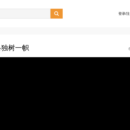

登录/
格独树一帜