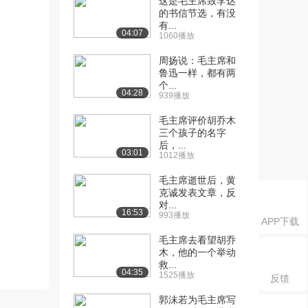
这是毛主席致李达
的书信节选，有没
有...
04:07
1060播放
周扬说：毛主席和
鲁迅一样，都有两
个...
04:28
939播放
毛主席评价胡乔木
三个孩子的名字
后，...
03:01
1012播放
毛主席逝世后，黄
克诚发表文章，反
对...
16:53
993播放
APP下载
毛主席去看望胡乔
木，他的一个举动
救...
04:35
1525播放
反馈
郭沫若为毛主席写