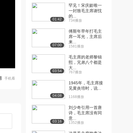
罕见！宋庆龄唯一
一封致毛主席谢忱
的...
01:42
734播放
傅斯年早年打毛主
席一耳光，主席后
来...
07:00
1581播放
毛主席的老师黎锦
熙，兄弟八个都是
大...
03:54
767播放
手机看
1945年，毛主席接
见黄炎培时，说...
04:08
1168播放
刘少奇引用一首唐
诗，毛主席没有同
意...
03:16
1352播放