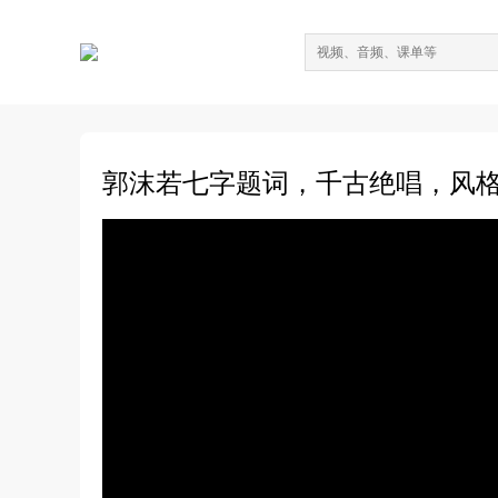
郭沫若七字题词，千古绝唱，风