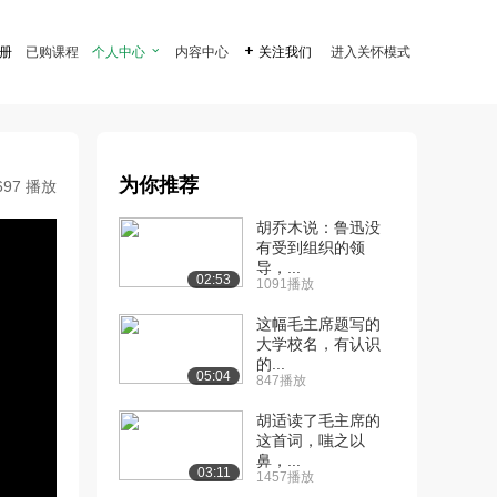
注册
已购课程
个人中心

内容中心

关注我们
进入关怀模式
为你推荐
697 播放
胡乔木说：鲁迅没
有受到组织的领
导，...
02:53
1091播放
这幅毛主席题写的
大学校名，有认识
的...
05:04
847播放
胡适读了毛主席的
这首词，嗤之以
鼻，...
03:11
1457播放