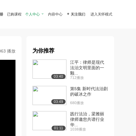
注册
已购课程
个人中心

内容中心

关注我们
进入关怀模式
为你推荐
063 播放
江平：律师是现代
法治文明里面的一
颗...
03:40
712播放
第5集 新时代法治剧
的破冰之作
03:49
680播放
践行法治，梁雅丽
律师邀您共谱行业
华...
01:11
1038播放