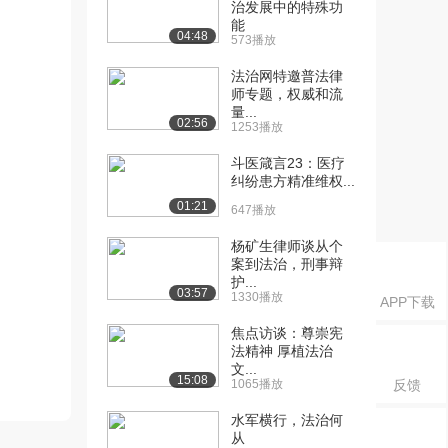
治发展中的特殊功
能
04:48
573播放
法治网特邀普法律
师专题，权威和流
量...
02:56
1253播放
斗医箴言23：医疗
纠纷患方精准维权...
01:21
647播放
杨矿生律师谈从个
案到法治，刑事辩
护...
03:57
1330播放
APP下载
焦点访谈：尊崇宪
法精神 厚植法治
文...
15:08
1065播放
反馈
水军横行，法治何
从