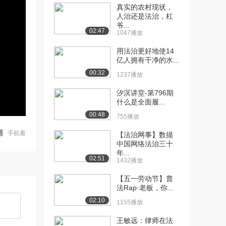
真实的农村现状，
人治还是法治，杠
爷...
02:47
1047播放
用法治更好地使14
亿人拥有干净的水...
00:32
1237播放
汐溟讲堂-第796期
什么是全面履...
00:48
755播放
手机看
【法治网事】数描
中国网络法治三十
年...
02:51
1432播放
【五一劳动节】普
法Rap·老板，你...
02:10
1155播放
王敏远：律师在法