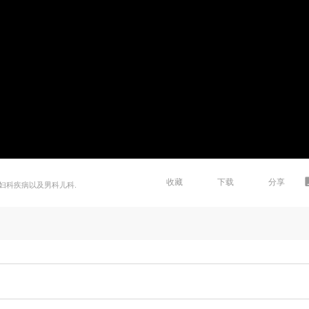
收藏
下载
分享
妇科疾病以及男科儿科.