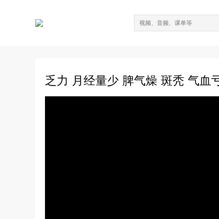
乏力 月经量少 脾气燥 斑秃 气