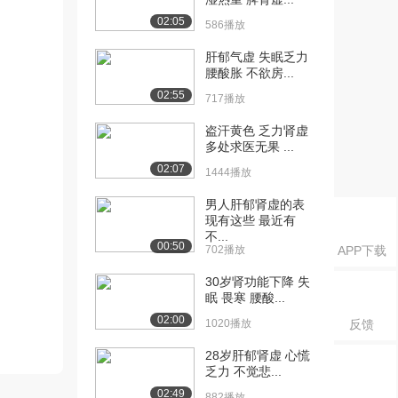
02:05
586播放
肝郁气虚 失眠乏力
腰酸胀 不欲房...
02:55
717播放
盗汗黄色 乏力肾虚
多处求医无果 ...
02:07
1444播放
男人肝郁肾虚的表
现有这些 最近有
不...
00:50
702播放
APP下载
30岁肾功能下降 失
眠 畏寒 腰酸...
02:00
1020播放
反馈
28岁肝郁肾虚 心慌
乏力 不觉悲...
02:49
882播放