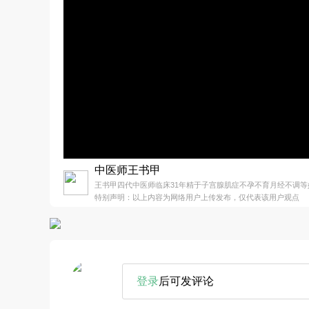
中医师王书甲
王书甲四代中医师临床31年精于子宫腺肌症不孕不育月经不调等
特别声明：以上内容为网络用户上传发布，仅代表该用户观点
登录
后可发评论