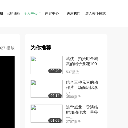
注册
已购课程
个人中心

内容中心

关注我们
进入关怀模式
为你推荐
027 播放
武侠：拍摄时金城
武的帽子要花100...
00:49
537播放
结合三种元素的动
作片，场面堪比李
小...
06:14
3500播放
逃学威龙：导演临
时加动作戏，星爷
一...
01:09
2707播放