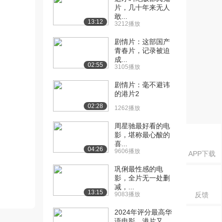
片，几十年来无人
敢...
13:12
3212播放
剧情片：这部国产
青春片，记录被迫
成...
02:55
3105播放
剧情片：毫不避讳
的港片2
02:28
1262播放
周星驰最好看的电
影，堪称最心酸的
喜...
04:26
9606播放
APP下载
巩俐最性感的电
影，全片无一处删
减，...
13:15
9083播放
反馈
2024年评分最高华
语电影，港片又...