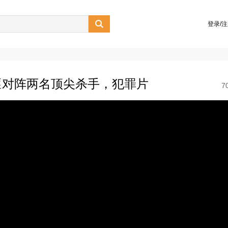

登录/
匪对阵两名顶尖杀手，犯罪片
7