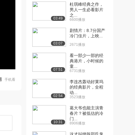
杜琪峰经典之作，
男人一生必看影片
之...
03:49
6600播放
剧情片：8.7分国产
冷门佳片，上映...
03:07
2671播放
看一部少一部的经
典港片，小时候的
童...
07:51
6731播放
手机看
李连杰轰动好莱坞
的经典影片，全程
动...
02:54
3523播放
葛大爷也能主演青
春片？被低估的冷
门...
10:31
8906播放
这才叫绝版邵氏鬼