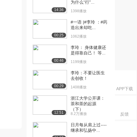
为什么“行”...
14:36
1398播放
#一语 |#李玲 ：#药
造出来却吃...
00:25
1062播放
李玲： 身体健康还
是得靠自己！ 等...
00:46
1199播放
李玲：不要让医生
去创收！
00:29
1408播放
APP下载
浙江大学公开课：
茶和茶的起源
（下）
12:51
8.2万播放
反馈
日月每从肩上过----
继承和弘扬中...