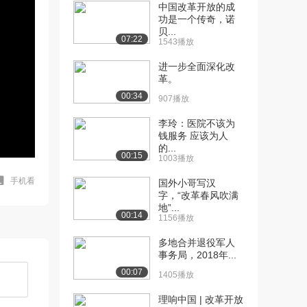
中国改革开放的成
功是一个传奇，诺
贝...
07:22
1543播放
进一步全面深化改
革。
00:34
907播放
李玲：医院不该为
钱服务 应该为人
的...
00:15
1003播放
手机看
国外小哥写汉
字，“改革春风吹满
地”...
00:14
1156播放
多地合并退役军人
事务局，2018年...
00:07
1405播放
理响中国 | 改革开放