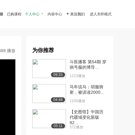
注册
已购课程
个人中心

内容中心

关注我们
进入关怀模式
为你推荐
388 播放
斗医播客 第54期 穿
病号服的博导...
09:33
1223播放
马年说马：胡服骑
射，被误读2000...
04:48
1100播放
【史图馆】中国历
代疆域变化新版
92...
05:11
572播放