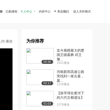
注册
已购课程
个人中心

内容中心

关注我们
进入关怀模式
为你推荐
128 播放
迄今规模最大的楚
国王级墓葬 武王
墩...
00:36
1001播放
河南新郑高速公路
旁找到一座古墓，
墓...
02:17
1226播放
【探寻埋在黄河下
的六代古都遗址】
01:03
1078播放