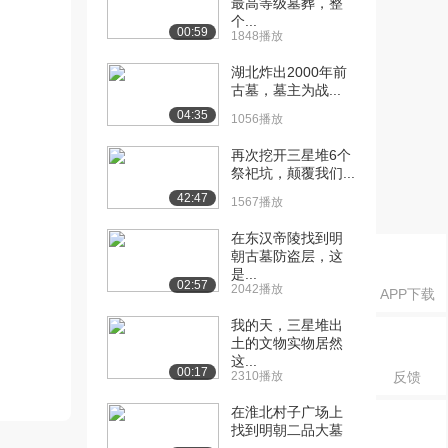
最高等级墓葬，整
个...
00:59
1848播放
湖北炸出2000年前
古墓，墓主为战...
04:35
1056播放
再次挖开三星堆6个
祭祀坑，颠覆我们...
42:47
1567播放
在东汉帝陵找到明
朝古墓防盗层，这
是...
02:57
2042播放
APP下载
我的天，三星堆出
土的文物实物居然
这...
00:17
2310播放
反馈
在淮北村子广场上
找到明朝二品大墓