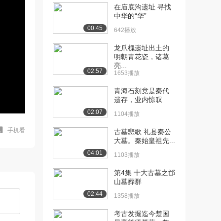
在庙底沟遗址 寻找
中华的“华”
00:45
642播放
龙爪槐遗址出土的
明朝青花瓷，诸葛
亮...
02:57
1653播放
青海石刻竟是秦代
遗存，业内惊叹
02:07
1104播放
手机看
古墓悲歌 礼县秦公
大墓。秦始皇祖先...
04:01
1103播放
第4集 十大古墓之邙
山墓葬群
02:44
1358播放
考古发掘迄今楚国