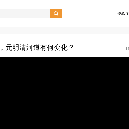

登录/
道，元明清河道有何变化？
1