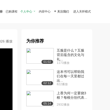
注册
已购课程
个人中心

内容中心

关注我们
进入关怀模式
为你推荐
826 播放
五服是什么？五服
背后蕴含的文化与
礼...
01:02
1173播放
这本书可以帮助我
们在每一天里都过
出...
02:12
822播放
上香为何一定要烧3
根？每根分别代表...
05:14
2932播放