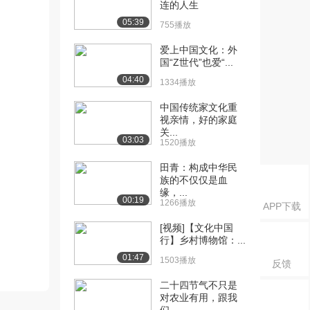
连的人生
05:39
755播放
爱上中国文化：外
国“Z世代”也爱“...
04:40
1334播放
中国传统家文化重
视亲情，好的家庭
关...
03:03
1520播放
田青：构成中华民
族的不仅仅是血
缘，...
00:19
1266播放
APP下载
[视频]【文化中国
行】乡村博物馆：...
01:47
1503播放
反馈
二十四节气不只是
对农业有用，跟我