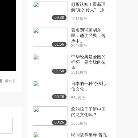
颠覆认知！重新理
解“龙的传人”，原...
09:38
1011播放
著名朗诵家胡乐
民：诵读经典，传
承中...
01:56
2048播放
中华经典是爱国的
抒怀，是文脉的传
承...
01:58
1811播放
手机看
日本的一种特殊礼
仪文化
00:26
554播放
您的孩子了解中国
的龙文化吗？
00:26
1655播放
民间故事集粹 曾九