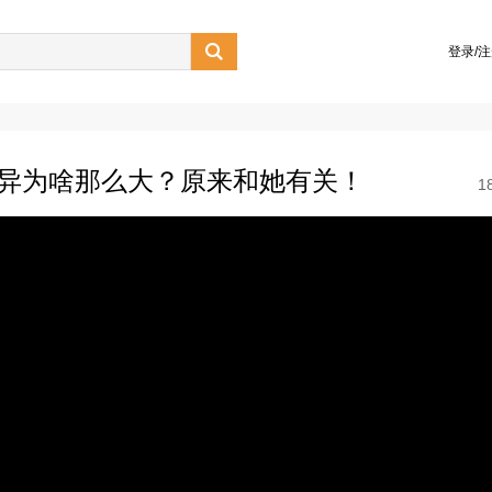

登录/
差异为啥那么大？原来和她有关！
1