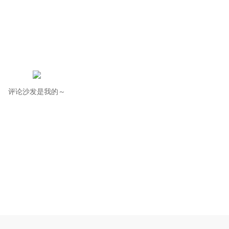
评论沙发是我的～