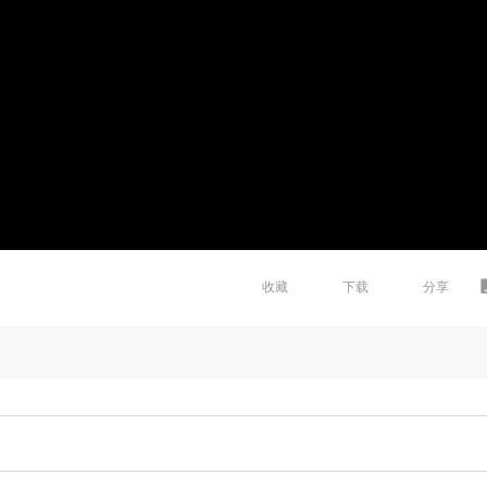
收藏
下载
分享