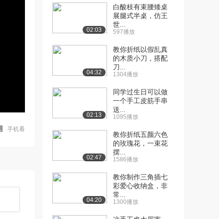
白酸枝有束腰矮桌
展腿式半桌，仿王
世...
02:03
597播放
教你折纸以假乱真
的木质小刀，搭配
刀...
04:32
1304播放
同学过生日可以做
一个手工皮筋手串
送...
02:13
1095播放
手机看
教你折纸五颜六色
的玫瑰花，一束花
摆...
02:47
1586播放
教你制作三角插七
彩爱心收纳盒，非
常...
04:20
1300播放