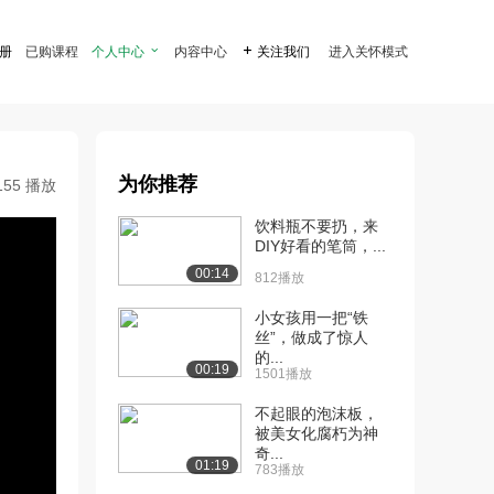
注册
已购课程
个人中心

内容中心

关注我们
进入关怀模式
为你推荐
155 播放
饮料瓶不要扔，来
DIY好看的笔筒，...
00:14
812播放
小女孩用一把“铁
丝”，做成了惊人
的...
00:19
1501播放
不起眼的泡沫板，
被美女化腐朽为神
奇...
01:19
783播放