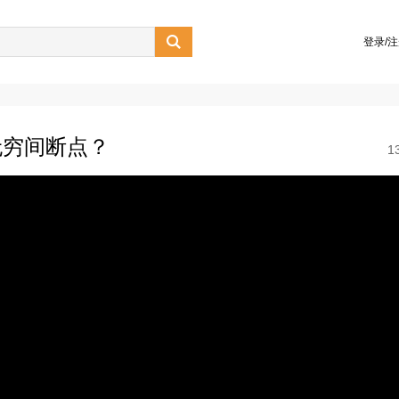

登录/
不是无穷间断点？
1