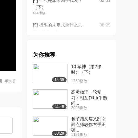
[4] 什么是非零因子代入？
09:31
（下）
664播放
[5] 极限的未定式为什么只
08:29
有七种？（上）
1146播放
[6] 极限的未定式为什么只
08:34
为你推荐
有七种？（下）
865播放
10 军神（第2课
时）（下）
[7] 极限的未定式为什么只
08:29
14:59
有七种？（上）
1750播放
手机看
1164播放
高考物理一轮复
习：相互作用(平衡
[8] 极限的未定式为什么只
08:27
问...
有七种？（下）
11:46
2005播放
806播放
包子褶又扁又乱？
[9] 幂指恒等式
06:23
面点师教你右手正
确...
x^y=e^(ylnx)...
03:28
1121播放
1729播放