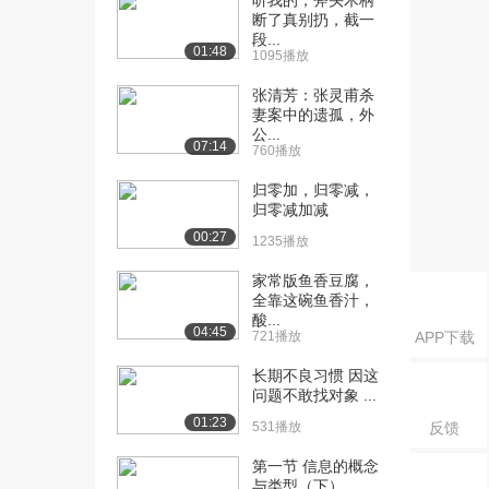
听我的，斧头木柄
怎么用？（上）
断了真别扔，截一
915播放
段...
01:48
1095播放
[16] 等价无穷大是什么？
06:13
怎么用？（下）
张清芳：张灵甫杀
妻案中的遗孤，外
577播放
公...
07:14
760播放
[17] 等价无穷大是什么？
06:09
怎么用？（上）
归零加，归零减，
1110播放
归零减加减
00:27
1235播放
[18] 等价无穷大是什么？
06:14
怎么用？（下）
家常版鱼香豆腐，
921播放
全靠这碗鱼香汁，
酸...
04:45
[19] 已知通项计算数列极
10:40
721播放
APP下载
限（上）
长期不良习惯 因这
1487播放
问题不敢找对象 ...
[20] 已知通项计算数列极
10:47
01:23
531播放
反馈
限（中）
第一节 信息的概念
1206播放
与类型（下）