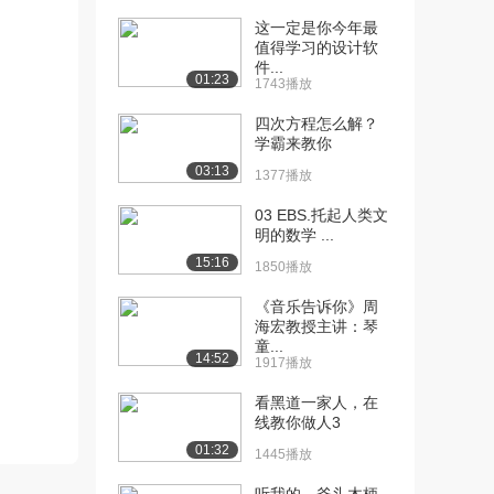
这一定是你今年最
[10] 幂指恒等式
06:24
值得学习的设计软
x^y=e^(ylnx)...
件...
01:23
945播放
1743播放
四次方程怎么解？
[11] 幂指恒等式
06:23
学霸来教你
x^y=e^(ylnx)...
03:13
910播放
1377播放
[12] 幂指恒等式
06:24
03 EBS.托起人类文
明的数学 ...
x^y=e^(ylnx)...
1386播放
15:16
1850播放
[13] 含参变量的极限如何
05:29
《音乐告诉你》周
分析？
海宏教授主讲：琴
童...
1559播放
14:52
1917播放
[14] 含参变量的极限如何
05:29
看黑道一家人，在
分析？
线教你做人3
991播放
01:32
1445播放
[15] 等价无穷大是什么？
06:09