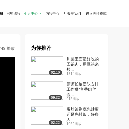
注册
已购课程
个人中心

内容中心

关注我们
进入关怀模式
为你推荐
749 播放
川菜里面最好吃的
回锅肉，用豆筋来
炒...
02:10
1314播放
厨师长给团队安排
工作餐“鱼香肉丝
盖...
09:32
915播放
蛋炒饭到底先炒蛋
还是先炒饭，好多
人...
02:22
1032播放