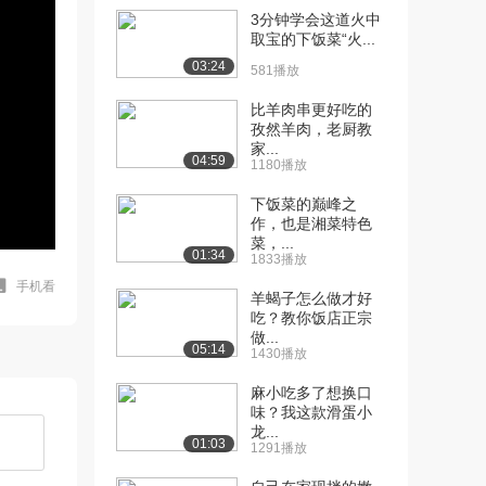
3分钟学会这道火中
取宝的下饭菜“火...
03:24
581播放
比羊肉串更好吃的
孜然羊肉，老厨教
家...
04:59
1180播放
下饭菜的巅峰之
作，也是湘菜特色
菜，...
01:34
1833播放
手机看
羊蝎子怎么做才好
吃？教你饭店正宗
做...
05:14
1430播放
麻小吃多了想换口
味？我这款滑蛋小
龙...
01:03
1291播放