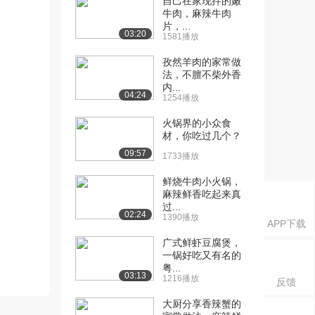
自己在家现拌的嫩
牛肉，麻辣牛肉
片，...
03:20
1581播放
孜然羊肉的家常做
法，不膻不柴外香
内...
04:24
1254播放
火锅界的小众食
材，你吃过几个？
09:57
1733播放
鲜烧牛肉小火锅，
麻辣鲜香吃起来真
过...
02:24
1390播放
APP下载
广式鲜虾豆腐煲，
一锅好吃又有名的
粤...
03:13
1216播放
反馈
大厨分享香辣蟹的