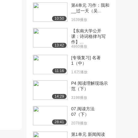
第4单元 习作：我和
[10] 第1单元 3 古诗三首
13:27
__过一天（吴...
①（下）
10:50
1639播放
2022播放
【东南大学公开
[11] 第1单元 3 古诗三首
13:17
课：诗词格律与写
②（上）
作】...
13:42
4860播放
6021播放
[专项复习] 名著
[12] 第1单元 3 古诗三首
13:22
1（中）
②（下）
11:16
1.6万播放
1583播放
P4 阅读理解现场示
[13] 第1单元 4 藏戏（上）
13:00
范（下）
8109播放
14:29
3198播放
[14] 第1单元 4 藏戏（下）
12:58
1911播放
07.阅读方法
07（下）
[15] 第2单元 5 鲁滨逊漂流
12:22
28:41
2078播放
记①（上）
7718播放
第1单元 新闻阅读