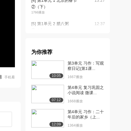
[4] 第1单元 1 北京的春节
13:27
②（下）
1766播放
[5] 第1单元 2 腊八粥
12:37
①（上）
1.6万播放
[6] 第1单元 2 腊八粥
12:38
为你推荐
①（下）
2524播放
第3单元 习作：写观
察日记(第1课...
[7] 第1单元 2 腊八粥
13:12
10:05
②（上）
1667播放
手机看
8956播放
第4单元 复习巩固之
小说阅读 微课...
[8] 第1单元 2 腊八粥
13:16
07:12
②（下）
1668播放
1878播放
第4单元 习作：二十
年后的家乡（上...
[9] 第1单元 3 古诗三首
13:30
①（上）
12:09
1364播放
9616播放