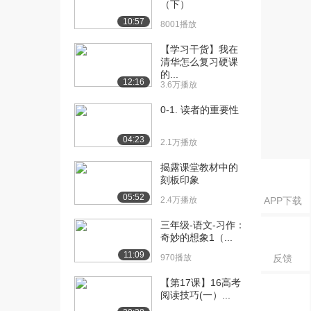
（下）
[16] 第2单元 5 鲁滨逊漂流
12:24
10:57
8001播放
记①（下）
2197播放
【学习干货】我在
清华怎么复习硬课
[17] 第2单元 5 鲁滨逊漂流
12:32
的...
12:16
记②（上）
3.6万播放
4781播放
0-1. 读者的重要性
[18] 第2单元 5 鲁滨逊漂流
12:38
04:23
记②（下）
2.1万播放
1243播放
揭露课堂教材中的
刻板印象
[19] 第2单元 6 骑鹅旅行记
12:32
（节选）（...
05:52
2.4万播放
APP下载
5957播放
三年级-语文-习作：
[20] 第2单元 6 骑鹅旅行记
12:33
奇妙的想象1（...
（节选）（...
11:09
970播放
反馈
2021播放
【第17课】16高考
[21] 第2单元 7 汤姆·索亚
12:27
阅读技巧(一）...
历险记（节...