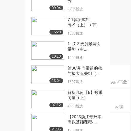
分
[16] 024.导数与微分的运
10:44
09:04
3235播放
算法则2（上...
1511播放
7.1多项式矩
阵-9（上）（下）
[17] 024.导数与微分的运
10:50
15:23
1838播放
算法则2（中...
843播放
11.7.2 无源场与向
量势（中...
[18] 024.导数与微分的运
10:41
10:10
1444播放
算法则2（下...
1051播放
第36讲 向量组的秩
与极大无关组（...
[19] 025.隐函数与参数方
11:02
13:04
1607播放
APP下载
程求导法（上...
1402播放
解析几何【5】数乘
向量（上）
[20] 025.隐函数与参数方
11:06
07:12
程求导法（中...
4660播放
反馈
1289播放
【2023浙江专升本
高数基础课程-...
[21] 025.隐函数与参数方
10:58
21:35
程求导法（下...
1350播放