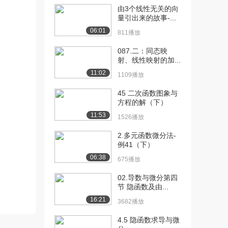
由3个线性无关的向
[10] 020.导数的概念
14:52
量引出来的故事-...
1（下）
06:01
811播放
1449播放
087.二：同态映
[11] 022.微分（上）
13:14
射、线性映射的加...
689播放
11:02
1109播放
[12] 022.微分（下）
13:11
45 二次函数图象与
1525播放
方程的解（下）
11:53
[13] 023.导数与微分的运
12:22
1526播放
算法则1（上...
2.多元函数微分法-
1358播放
例41（下）
[14] 023.导数与微分的运
12:36
06:38
675播放
算法则1（中...
02.导数与微分第四
771播放
节 隐函数及由...
[15] 023.导数与微分的运
12:15
16:21
3682播放
算法则1（下...
830播放
4.5 隐函数求导与微