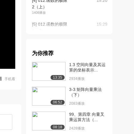
[4] 012.函数的极限
15:20
2（上）
1408播放
[5] 012.函数的极限
15:29
2（中）
799播放
[6] 012.函数的极限
15:28
为你推荐
2（下）
1107播放
1.3 空间向量及其运
算的坐标表示...
[7] 017.函数的连续性
12:53
13:35
1（上）
2934播放
手机看
2363播放
3-3.矩阵向量乘法
（下）
[8] 017.函数的连续性
13:03
06:52
1（下）
2083播放
1044播放
99、第四章 向量叉
乘运算方法（...
[9] 020.导数的概念
14:41
1（上）
08:18
2428播放
1540播放