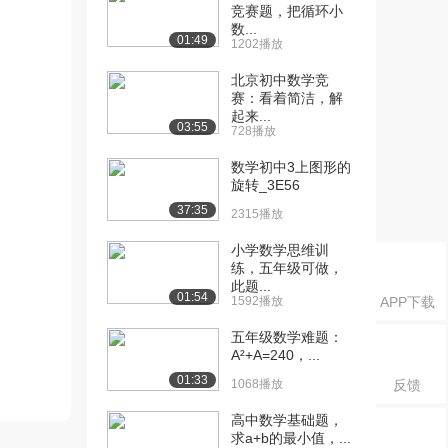
竞赛题，把循环小
数...
01:49
1202播放
北京初中数学竞
赛：看着简洁，解
起来...
03:55
728播放
数学初中3上图形的
旋转_3E56
37:35
2315播放
小学数学思维训
练，五年级可做，
此题...
01:54
1592播放
APP下载
五年级数学难题：
A²+A=240，...
01:33
1068播放
反馈
高中数学基础题，
求a+b的最小值，...