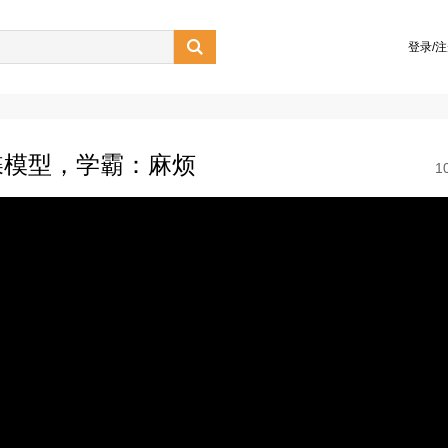

登录/
蝶模型，学霸：麻烦
1