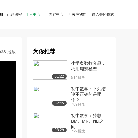
注册
已购课程
个人中心

内容中心

关注我们
进入关怀模式
为你推荐
038 播放
小学奥数拉分题，
巧用蝴蝶模型
01:22
514播放
初中数学：下列结
论不正确的是哪
个？...
02:45
789播放
初中数学：猜想
BM、MN、ND之
间...
08:29
729播放