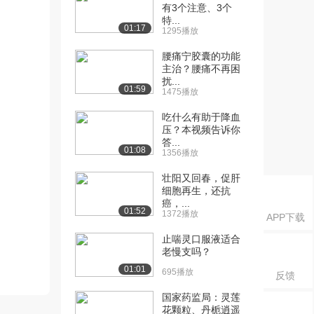
有3个注意、3个
特...
01:17
1295播放
腰痛宁胶囊的功能
主治？腰痛不再困
扰...
01:59
1475播放
吃什么有助于降血
压？本视频告诉你
答...
01:08
1356播放
壮阳又回春，促肝
细胞再生，还抗
癌，...
01:52
1372播放
APP下载
止喘灵口服液适合
老慢支吗？
01:01
695播放
反馈
国家药监局：灵莲
花颗粒、丹栀逍遥