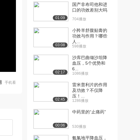
国产非布司他和进
口的功效差别大吗
01:09
704播放
小羚羊舒腹贴膏的
功效与作用？哪些
人...
03:08
598播放
沙库巴曲缬沙坦降
血压，5个优势和
6...
02:17
1086播放
手机看
雷米普利片的作用
及功效？不仅降
压！...
02:45
1286播放
中药里的“止痛药”
00:06
530播放
氨氯地平降血压，