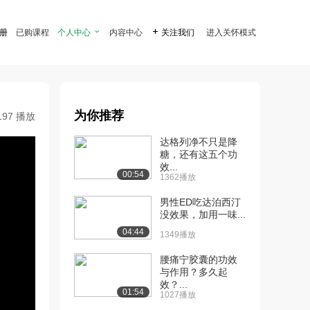
注册
已购课程
个人中心

内容中心

关注我们
进入关怀模式
为你推荐
197 播放
达格列净不只是降
糖，还有这五个功
效...
00:54
1362播放
男性ED吃达泊西汀
没效果，加用一味...
04:44
1349播放
腰痛宁胶囊的功效
与作用？多久起
效？...
01:54
1027播放