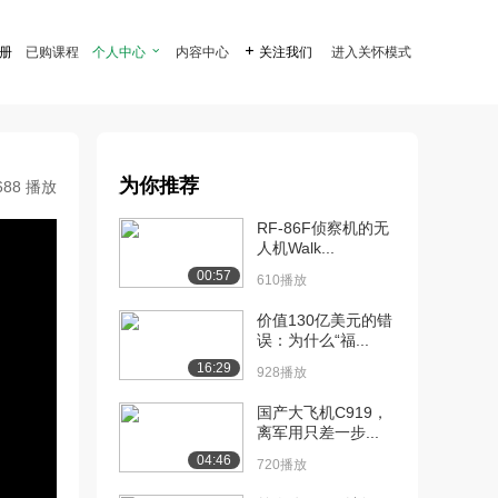
注册
已购课程
个人中心

内容中心

关注我们
进入关怀模式
为你推荐
688 播放
RF-86F侦察机的无
人机Walk...
00:57
610播放
价值130亿美元的错
误：为什么“福...
16:29
928播放
国产大飞机C919，
离军用只差一步...
04:46
720播放