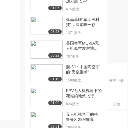
加力起飞 Ar...
01:05
615播放
孤品苏联“军工黑科
技”，探索唯一存...
03:58
1371播放
美国空军MQ-9A无
人机低空发射地...
00:22
787播放
轰-6J：中国海空军
的“天空重锤”
01:16
1599播放
APP下载
FPV无人机视角下的
花尾鸽地效飞行...
01:09
824播放
反馈
无人机视角下的格
鲁曼X-29A前掠...
02:51
1584播放