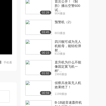
首次公开！《制
胜》播出空警600
试...
02:28
904播放
预警机（2）
03:45
803播放
四川舰可成为无人
机航母，能轻松弹
射...
00:15
810播放
直升机为什么不能
手机看
像固定翼飞机一
样“...
01:02
1966播放
侦察兵改装无人机
效果绝了！
00:59
1199播放
B-1B超音速轰炸机