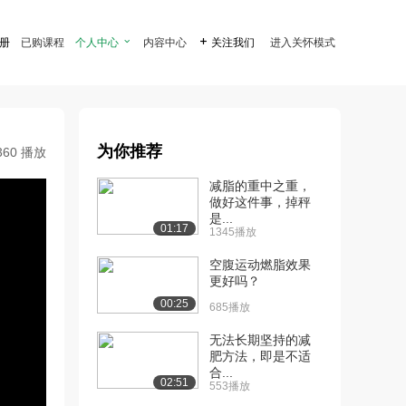
注册
已购课程
个人中心

内容中心

关注我们
进入关怀模式
为你推荐
360 播放
减脂的重中之重，
做好这件事，掉秤
是...
01:17
1345播放
空腹运动燃脂效果
更好吗？
00:25
685播放
无法长期坚持的减
肥方法，即是不适
合...
02:51
553播放