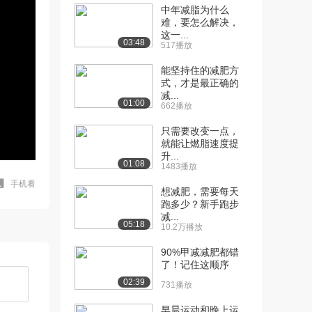
中年减脂为什么
难，要怎么解决，
这一...
03:48
517播放
能坚持住的减肥方
式，才是最正确的
减...
01:00
662播放
只需要改变一点，
就能让燃脂速度提
升...
01:08
1483播放
手机看
想减肥，需要每天
跑多少？新手跑步
减...
05:18
10.2万播放
90%甲减减肥都错
了！记住这顺序
02:39
731播放
早晨运动和晚上运