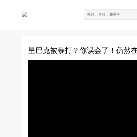
星巴克被暴打？你误会了！仍然