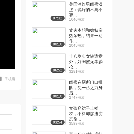
美国油炸男闺蜜汉
堡：说好的不离不
弃...
07:32
1646播放
丈夫本想和媳妇亲
热亲热，结果一动
作...
00:10
2045播放
十八岁少女惨遭意
外，好闺蜜无辜躺
枪...
06:52
3281播放
手机看
闺蜜在厕所门口排
队，凭一己之力身
后...
00:10
2747播放
女孩穿裙子上楼
梯，不料却惨遭变
态偷...
03:54
3588播放