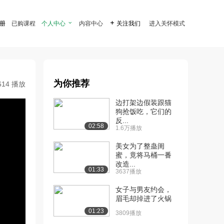
注册
已购课程
个人中心

内容中心

关注我们
进入关怀模式
为你推荐
614 播放
边打架边假装跟猫
狗抢饭吃，它们的
反...
02:58
1.6万播放
美女为了整蛊闺
蜜，竟将马桶一番
改造...
01:33
3637播放
女子与男友约会，
眉毛却掉进了火锅
01:23
3809播放