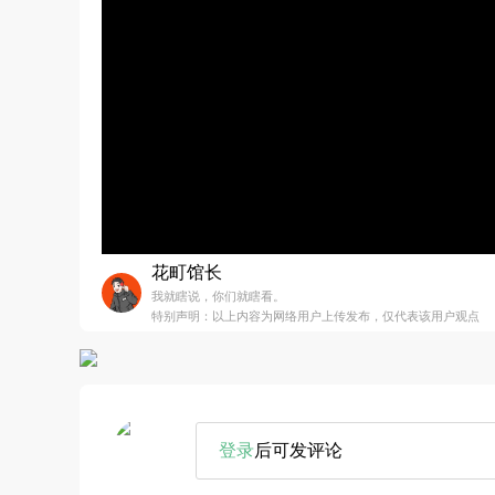
花町馆长
我就瞎说，你们就瞎看。
特别声明：以上内容为网络用户上传发布，仅代表该用户观点
登录
后可发评论