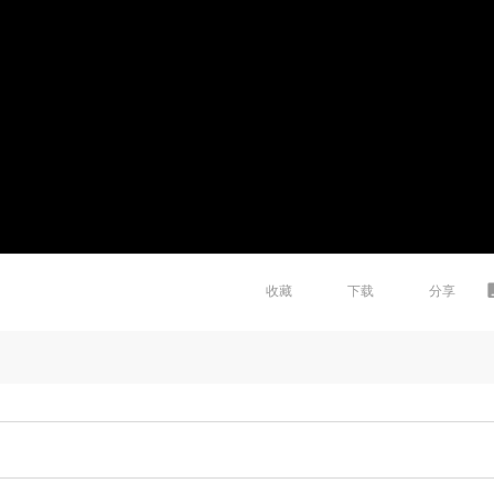
收藏
下载
分享