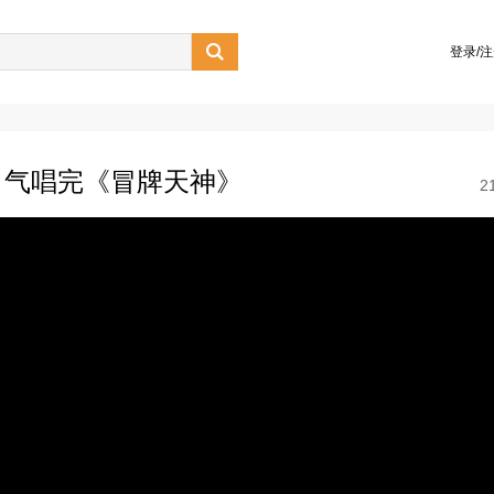

登录/
口气唱完《冒牌天神》
2