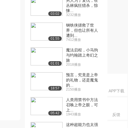
男人为了复仇，在
丛林疯狂猎杀，惊
悚...
03:02
3232播放
钢铁侠拯救了世
界，但也让所有人
遭到...
01:55
7412播放
魔法启程，小马驹
与约翰踏上奇幻之
旅
01:01
2018播放
预言，究竟是上帝
的礼物，还是魔鬼
的...
18:57
2150播放
APP下载
人类用禁书中方法
召唤上帝之眼，可
上...
05:42
1943播放
反馈
这种超能力也太强