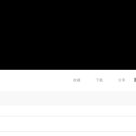
收藏
下载
分享