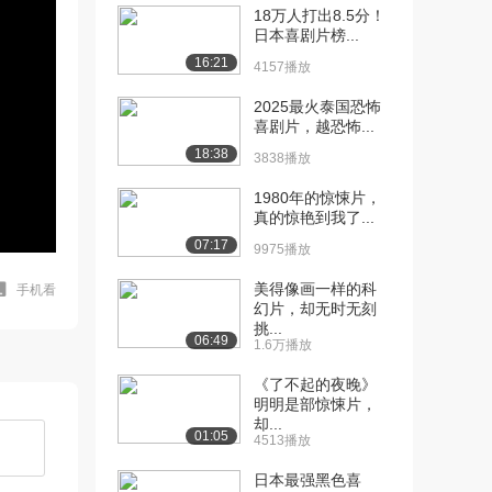
18万人打出8.5分！
日本喜剧片榜...
16:21
4157播放
2025最火泰国恐怖
喜剧片，越恐怖...
18:38
3838播放
1980年的惊悚片，
真的惊艳到我了...
07:17
9975播放
美得像画一样的科
手机看
幻片，却无时无刻
挑...
06:49
1.6万播放
《了不起的夜晚》
明明是部惊悚片，
却...
01:05
4513播放
日本最强黑色喜