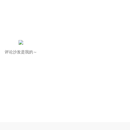
评论沙发是我的～