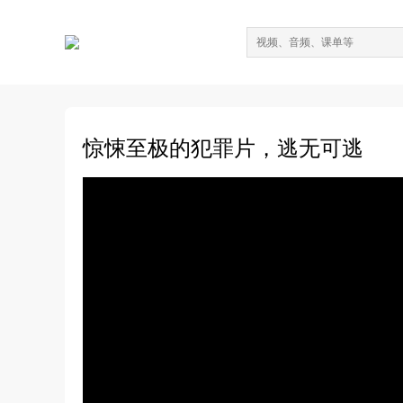
惊悚至极的犯罪片，逃无可逃