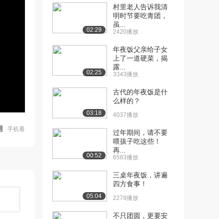
村里老人告诉我清
明时节要吃青团，
虽...
02:29
2420播放
年夜饭父亲给子女
上了一道硬菜，揭
露...
02:25
3343播放
古代的年夜饭是什
么样的？
03:18
4037播放
手机看
过年期间，请不要
喂孩子吃这些！
再...
00:52
6583播放
三桌年夜饭，讲遍
四方食事！
05:04
2278播放
不只团圆，更要安