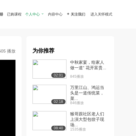
注册
已购课程
个人中心

内容中心

关注我们
进入关怀模式
为你推荐
605 播放
中秋家宴，给家人
做一道“ 花开富贵...
02:01
845播放
万里江山、鸿运当
头是一道传统菜，
菜...
02:18
846播放
猴哥跟社区老人们
上演大型包饺子现
场...
08:40
1535播放