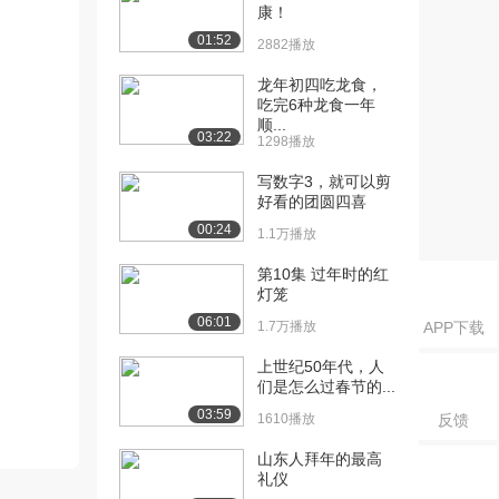
康！
01:52
2882播放
龙年初四吃龙食，
吃完6种龙食一年
顺...
03:22
1298播放
写数字3，就可以剪
好看的团圆四喜
00:24
1.1万播放
第10集 过年时的红
灯笼
06:01
1.7万播放
APP下载
上世纪50年代，人
们是怎么过春节的...
03:59
1610播放
反馈
山东人拜年的最高
礼仪