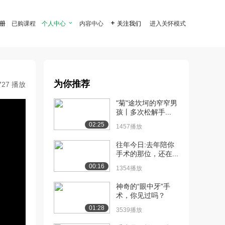
注册
已购课程
个人中心

内容中心

关注我们
进入关怀模式
为你推荐
727 播放
"菊"途坎坷的窄窄男
孩丨多次松解手...
02:25
1457播放
往年今日:去年陪你
手术的那位，还在...
00:16
1354播放
神奇的“眼中牙”手
术，你见过吗？
01:28
3539播放