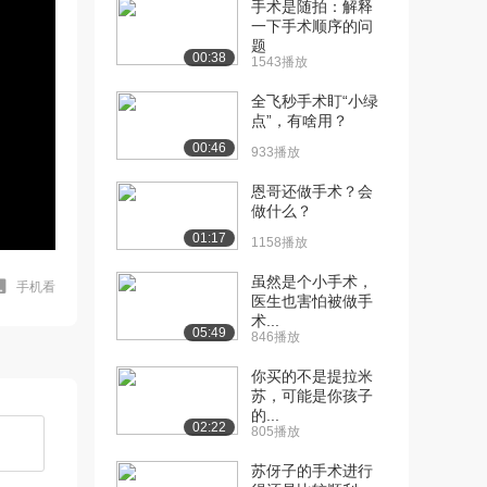
手术是随拍：解释
一下手术顺序的问
题
00:38
1543播放
全飞秒手术盯“小绿
点”，有啥用？
00:46
933播放
恩哥还做手术？会
做什么？
01:17
1158播放
虽然是个小手术，
手机看
医生也害怕被做手
术...
05:49
846播放
你买的不是提拉米
苏，可能是你孩子
的...
02:22
805播放
苏伢子的手术进行