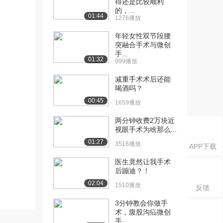
得还是比较顺利
的，...
01:44
1276播放
年轻女性双节段腰
突融合手术与微创
手...
01:32
999播放
减重手术术后还能
喝酒吗？
00:45
1659播放
两分钟收费2万块近
视眼手术为啥那么...
01:27
3516播放
APP下载
医生竟然让我手术
后蹦迪？！
02:04
1510播放
反馈
3分钟教会你做手
术，腹股沟疝微创
手...