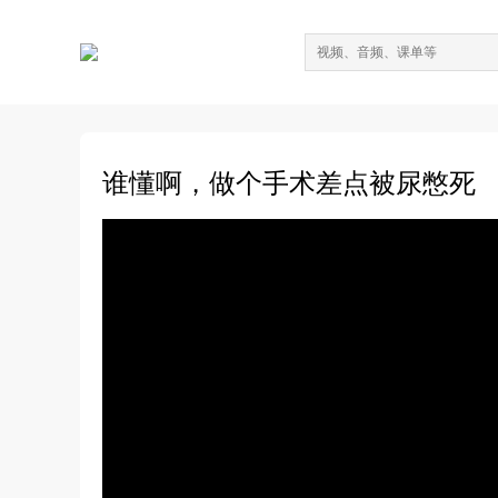
谁懂啊，做个手术差点被尿憋死