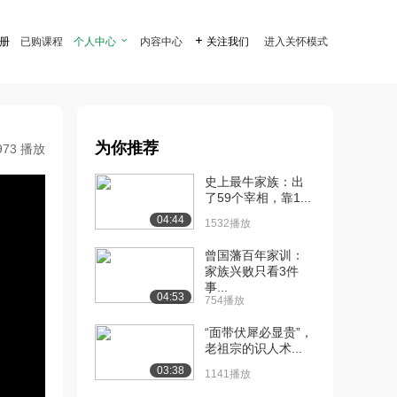
注册
已购课程
个人中心

内容中心

关注我们
进入关怀模式
为你推荐
973 播放
史上最牛家族：出
了59个宰相，靠1...
04:44
1532播放
曾国藩百年家训：
家族兴败只看3件
事...
04:53
754播放
“面带伏犀必显贵”，
老祖宗的识人术...
03:38
1141播放