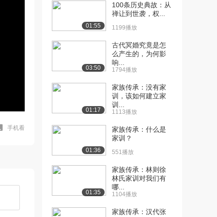
100条历史典故：从
禅让到世袭，权...
01:55
1199播放
古代冥婚究竟是怎
么产生的，为何影
响...
03:50
1794播放
家族传承：没有家
训，该如何建立家
训...
01:17
1113播放
手机看
家族传承：什么是
家训？
01:36
551播放
家族传承：林则徐
林氏家训对我们有
哪...
01:35
1104播放
家族传承：汉代张