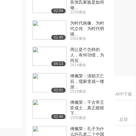
良张氏家族是如何
做...
02:09
1235播放
为时代画像、为时
代立传、为时代明
德...
01:40
1082播放
周公是个怎样的
人，有何功绩，为
何后...
04:13
2614播放
傅佩荣：清朝灭亡
后，儒家变成一缕
游...
02:01
2019播放
APP下载
傅佩荣：千古帝王
皆成土，真正能留
下...
02:46
1555播放
反馈
傅佩荣：孔子为什
么叫孔老二？中国