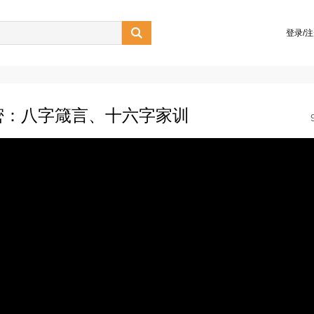

登录/
密：八字箴言、十六字家训