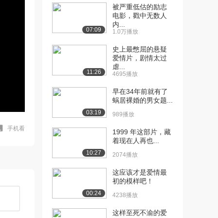
被严重低估的励志
电影，戳中无数人
内...
07:09
1.0万播放
史上最憋屈的悬疑
爱情片，剧情太过
虐...
11:26
4695播放
早在34年前就有了
蜗居裸婚的男女题...
03:19
989播放
手机看
1999 年这部片，藏
着现在人再也...
10:27
2074播放
这应该才是爱情最
初的模样吧！
00:24
4238播放
这样至死不渝的爱