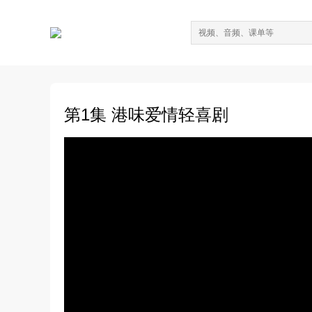
第1集 港味爱情轻喜剧