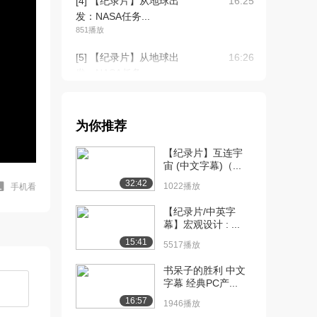
[4] 【纪录片】从地球出
16:25
发：NASA任务...
851播放
[5] 【纪录片】从地球出
16:26
发：NASA任务...
900播放
[6] 【纪录片】从地球出
16:20
为你推荐
发：NASA任务...
1825播放
【纪录片】互连宇
宙 (中文字幕)（...
[7] 【纪录片】从地球出
17:09
32:42
发：NASA任务...
1022播放
手机看
1786播放
【纪录片/中英字
幕】宏观设计 : ...
[8] 【纪录片】从地球出
17:11
15:41
发：NASA任务...
5517播放
1745播放
书呆子的胜利 中文
字幕 经典PC产...
[9] 【纪录片】从地球出
17:04
发：NASA任务...
16:57
1946播放
1060播放