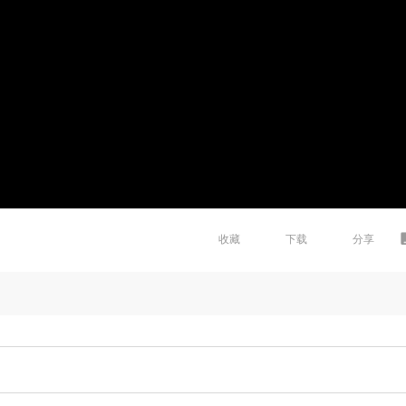
收藏
下载
分享