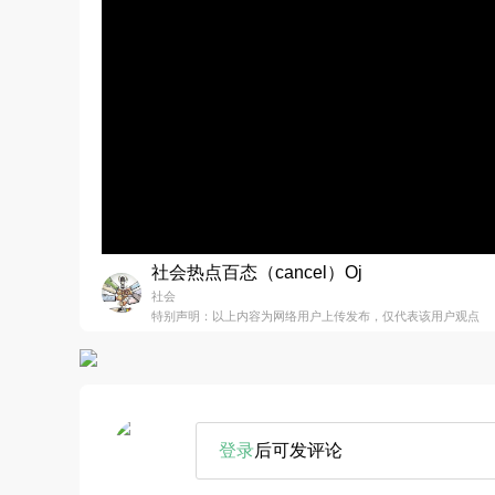
社会热点百态（cancel）Oj
社会
特别声明：以上内容为网络用户上传发布，仅代表该用户观点
登录
后可发评论