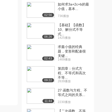
如何求3a+2c+b的最
[10] 05-第一章-求导数和
07:15
小值，基本...
微分（一）（...
02:56
736播放
1.7万播放
【基础】【函数】
[11] 08-第一章-有关级数
10:50
10、解分式不等
的问题（上）
式...
06:26
1425播放
2.0万播放
求最小值的经典
[12] 08-第一章-有关级数
10:56
题，变形和配凑很
的问题（下）
关键...
02:43
8982播放
1469播放
[13] 09-第一章-关于积分
10:37
第四章：分式方
程、不等式和高次
问题（一）（...
不等...
1.6万播放
09:22
2639播放
[14] 09-第一章-关于积分
待播放
27 函数与方程、不
问题（一）（...
等式之间的关系...
6988播放
11:44
2230播放
[15] 09-第一章-关于积分
10:38
【二次函数、不等