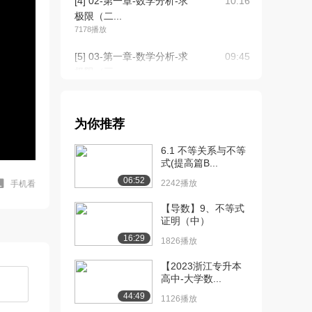
[4] 02-第一章-数学分析-求
10:16
极限（二...
7178播放
[5] 03-第一章-数学分析-求
09:45
极限（三...
6864播放
[6] 03-第一章-数学分析-求
09:46
为你推荐
极限（三...
6832播放
6.1 不等关系与不等
式(提高篇B...
[7] 04-第一章-数学分析-函
10:13
06:52
数的连续...
2242播放
手机看
8151播放
【导数】9、不等式
证明（中）
[8] 04-第一章-数学分析-函
10:17
16:29
数的连续...
1826播放
7908播放
【2023浙江专升本
高中-大学数...
[9] 05-第一章-求导数和微
07:18
分（一）（...
44:49
1126播放
1.7万播放