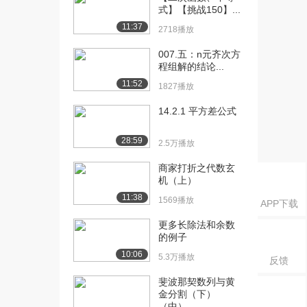
问题（一）（...
式】【挑战150】...
8788播放
11:37
2718播放
[16] 11-第一章-关于积分
12:31
007.五：n元齐次方
问题（三）（...
程组解的结论...
1.5万播放
11:52
1827播放
[17] 11-第一章-关于积分
12:29
14.2.1 平方差公式
问题（三）（...
6769播放
28:59
2.5万播放
[18] 12-第一章-关于积分
12:55
商家打折之代数玄
问题（四）（...
机（上）
7624播放
11:38
1569播放
APP下载
[19] 12-第一章-关于积分
12:53
问题（四）（...
更多长除法和余数
的例子
7315播放
10:06
5.3万播放
反馈
[20] 13-第二章-关于多项
07:54
式的问题（上...
斐波那契数列与黄
1.6万播放
金分割（下）
（中）