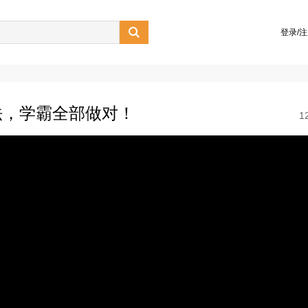

登录/
法，学霸全部做对！
1