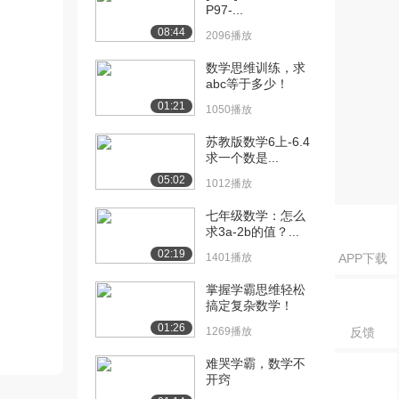
P97-...
08:44
2096播放
数学思维训练，求
abc等于多少！
01:21
1050播放
苏教版数学6上-6.4
求一个数是...
05:02
1012播放
七年级数学：怎么
求3a-2b的值？...
02:19
1401播放
APP下载
掌握学霸思维轻松
搞定复杂数学！
01:26
1269播放
反馈
难哭学霸，数学不
开窍