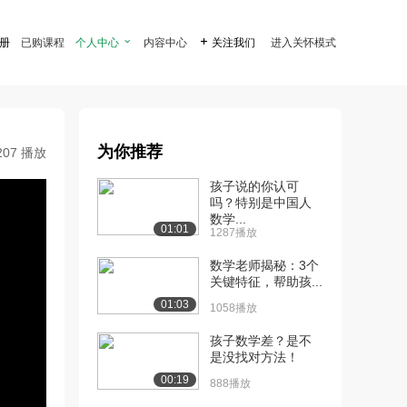
注册
已购课程
个人中心

内容中心

关注我们
进入关怀模式
为你推荐
207 播放
孩子说的你认可
吗？特别是中国人
数学...
01:01
1287播放
数学老师揭秘：3个
关键特征，帮助孩...
01:03
1058播放
孩子数学差？是不
是没找对方法！
00:19
888播放