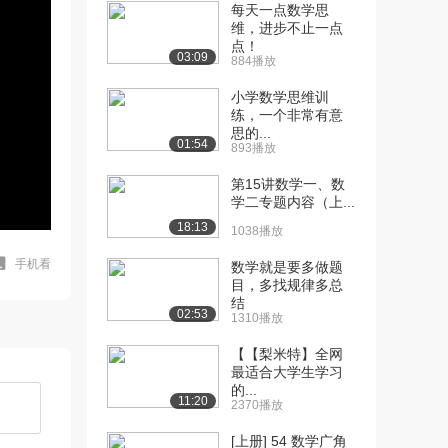
每天一点数学思
维，进步不止一点
点！
03:09
884播放
小学数学思维训
练，一个非常有意
思的...
01:54
893播放
第15讲数学一、数
学二专题内容（上...
18:13
1038播放
手机看
数学就是要多做题
目，多找规律多总
结
02:53
1310播放
【【梨米特】全网
最适合大学生学习
的...
11:20
2370播放
[上册] 54 数学广角