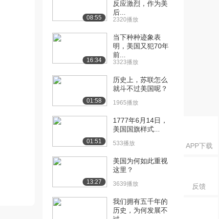
反应激烈，作为美
后...
08:55
2320播放
当下种种迹象表
明，美国又犯70年
前...
16:34
3323播放
历史上，苏联怎么
就斗不过美国呢？
01:58
1965播放
1777年6月14日，
美国国旗样式...
01:51
533播放
APP下载
美国为何如此重视
这里？
13:27
3639播放
反馈
我们拥有五千年的
历史，为何发展不