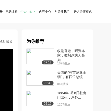
注册
已购课程
个人中心

内容中心

关注我们
进入关怀模式
为你推荐
936 播放
收割香港，喂资本
家，撒切尔夫人是
如...
07:12
1078播放
美国的“弗吉尼亚王
朝”，有四位总统...
02:30
844播放
1884年5月8日杜鲁
门出生，意外...
02:16
1257播放