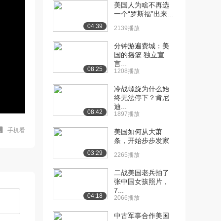
美国人为啥不再选
一个“罗斯福”出来...
04:39
2139播放
分钟游遍费城：美
国的摇篮 独立宣
言...
08:25
1208播放
冷战螺旋为什么始
终无法停下？肯尼
迪...
08:42
1897播放
手机看
美国如何从大萧
条，开始步步发家
03:29
2265播放
二战美国老兵拍了
张中国女孩照片，
7...
04:18
2066播放
中古军事合作美国