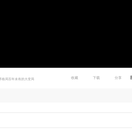
收藏
下载
分享
世界格局百年未有的大变局