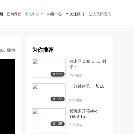
注册
已购课程
个人中心

内容中心

关注我们
进入关怀模式
为你推荐
266 播放
努比亚 Z80 Ultra 测
评：...
07:23
797播放
一分钟速览 一加15
01:23
699播放
老玩家开箱vivo
Y600 Tu...
01:35
715播放