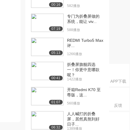
00:16
582播放
专门为折叠屏做的
系统，能让 viv...
07:19
588播放
REDMI Turbo5 Max
评...
05:13
1266播放
折叠屏旗舰四选
一！你更中意哪款
呢？
00:41
1422播放
APP下载
开箱Redmi K70 至
尊版，这...
01:07
560播放
反馈
人人喊打的折叠
屏，居然真熬到好
日子...
06:32
1389播放