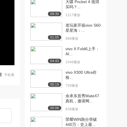
大疆 Pocket 4 值得
买吗？...
09:30
1317播放
老玩家开箱vivo S60
星星海：...
01:05
898播放
vivo X Fold6上手：
AI...
04:43
1048播放
vivo X300 Ultra价
手机看
格...
00:19
759播放
余承东首秀MateX7
真机，邀请网...
00:06
639播放
荣耀WIN跑分突破
440万：史上最...