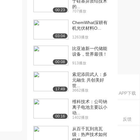
于硅基异质结技术
的...
00:23
707播放
ChemWhat深耕有
机光伏材料O...
03:04
1263播放
比亚迪新一代储能
设备，世界最强！
00:08
913播放
索尼添田武人：多
元融生 共创美好
世...
17:49
3662播放
APP下载
维科技术：公司钠
离子电池主要以小
动...
00:16
1402播放
反馈
从百千瓦到兆瓦
级：热声技术如何