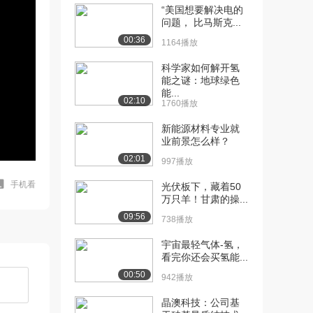
“美国想要解决电的
问题， 比马斯克...
00:36
1164播放
科学家如何解开氢
能之谜：地球绿色
能...
02:10
1760播放
新能源材料专业就
业前景怎么样？
02:01
997播放
手机看
光伏板下，藏着50
万只羊！甘肃的操...
09:56
738播放
宇宙最轻气体-氢，
看完你还会买氢能...
00:50
942播放
晶澳科技：公司基