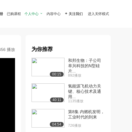
注册
已购课程
个人中心

内容中心

关注我们
进入关怀模式
为你推荐
456 播放
和邦生物：子公司
阜兴科技的N型硅
片...
00:15
892播放
氢能源飞机动力关
键、核心技术及通
用...
40:11
1135播放
第8集 内燃机发明，
工业时代的到来
04:54
726播放