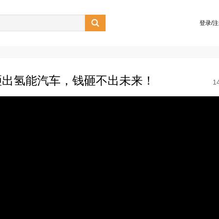

登录/
砸出氢能汽车，钱砸不出未来！
1