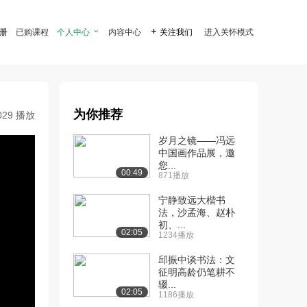
注册
已购课程
个人中心

内容中心

关注我们
进入关怀模式
为你推荐
029 播放
岁月之镜——冯远
中国画作品展，邀
您...
00:49
871播放
宁静致远大楷书
法，沙孟海、赵朴
初、...
02:05
1234播放
邱振中谈书法：文
征明高龄仍笔耕不
辍...
02:05
1186播放