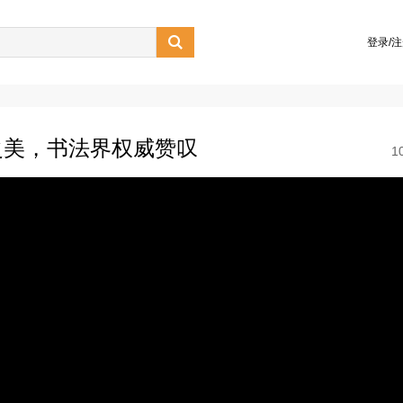

登录/
之美，书法界权威赞叹
1