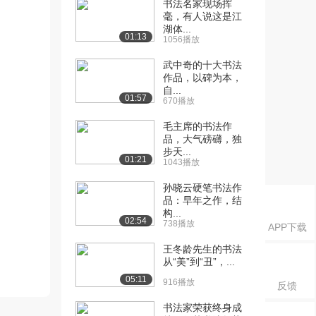
书法名家现场挥
毫，有人说这是江
湖体...
01:13
1056播放
武中奇的十大书法
作品，以碑为本，
自...
01:57
670播放
毛主席的书法作
品，大气磅礴，独
步天...
01:21
1043播放
孙晓云硬笔书法作
品：早年之作，结
构...
02:54
738播放
APP下载
王冬龄先生的书法
从“美”到“丑”，...
05:11
916播放
反馈
书法家荣获终身成