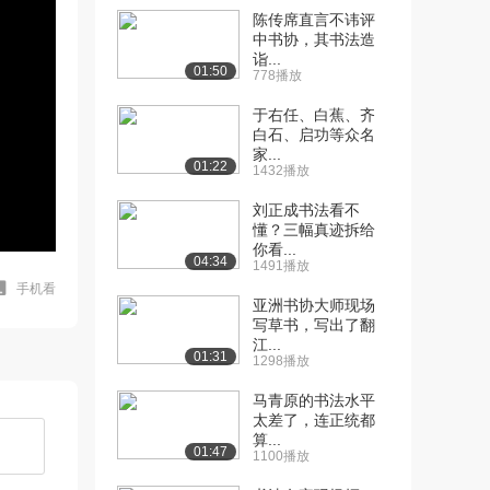
陈传席直言不讳评
中书协，其书法造
诣...
01:50
778播放
于右任、白蕉、齐
白石、启功等众名
家...
01:22
1432播放
刘正成书法看不
懂？三幅真迹拆给
你看...
04:34
1491播放
手机看
亚洲书协大师现场
写草书，写出了翻
江...
01:31
1298播放
马青原的书法水平
太差了，连正统都
算...
01:47
1100播放