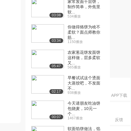
家常发面千层饼，
制作简单，外焦里
软...
03:08
534播放
你做得烙饼为啥不
柔软？面点师教你
筋...
03:34
1150播放
农家葱花饼发面饼
这样做，层多柔软
又...
05:47
565播放
早餐试试这个烫面
大蒸饺吧，不发面
不...
02:17
938播放
APP下载
今天请朋友吃油饼
包烧麦，10元一
个...
00:07
1467播放
反馈
软面馅饼做法，馅