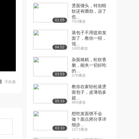
烫面馒头，特别暄
软还有嚼劲，凉了
也...
01:05
702播放
蒸包子不用提前发
面了，教你一招，
现...
04:52
1495播放
杂面烙糕，松软香
脆，能夹一切好吃
的...
03:53
576播放
手机看
教你在家轻松蒸烫
面包子，皮薄馅多
超...
05:33
985播放
想吃发面饼不会
做？面点师分享详
细步...
03:10
1073播放