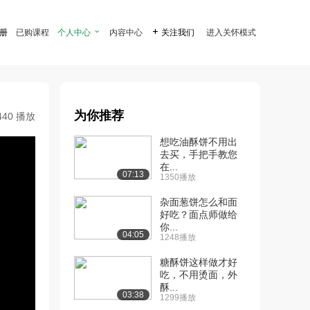
注册
已购课程
个人中心

内容中心

关注我们
进入关怀模式
为你推荐
440 播放
想吃油酥饼不用出
去买，手把手教您
在...
07:13
1350播放
杂面葱饼怎么和面
好吃？面点师做给
你...
04:05
1248播放
糖酥饼这样做才好
吃，不用烫面，外
酥...
03:38
1299播放