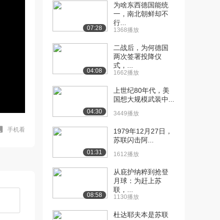
为啥东西德国能统
一，南北朝鲜却不
行...
07:28
1368播放
二战后，为何德国
两次签署投降仪
式，...
04:08
1662播放
上世纪80年代，美
国想大规模武装中...
04:30
3449播放
手机看
1979年12月27日，
苏联闪击阿...
01:31
1612播放
从庇护纳粹到抢登
月球：为赶上苏
联，...
08:58
1130播放
杜达耶夫本是苏联