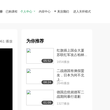
注册
已购课程
个人中心

内容中心

关注我们
进入关怀模式
为你推荐
961 播放
红旗插上国会大厦
苏联红军攻占柏林...
05:52
1654播放
二战德国有俩假盟
友，日本为何不北
上...
08:24
2646播放
德国总统就德军二
战期间暴行道歉
01:09
1327播放