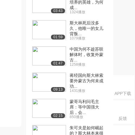
培养的英雄，为何
成...
03:43
1324播放
斯大林死后没多
久，他唯一的女儿
背叛...
01:59
1079播放
中国为何不趁苏联
解体时，收复外蒙
古...
01:47
1258播放
蒋经国向斯大林索
要外蒙古为何未成
功...
09:13
1431播放
APP下载
蒙哥马利问毛主
席：等中国强大
后，会...
02:15
850播放
反馈
朱可夫是如何崛起
的？斯大林本来很