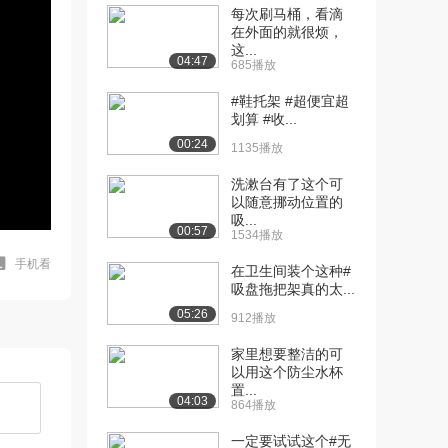
每次刷马桶，看滴
在外面的就很烦，
这...
04:47
685播放
#鞋托架 #超便宜超
划算 #收...
00:24
1135播放
洗漱台有了这个可
以随意挪动位置的
吸...
00:57
1534播放
手机看
在卫生间装个这种#
吸盘拖把架真的太...
05:26
912播放
家里想要整洁的可
以用这个防尘水杯
置...
04:03
864播放
一定要试试这个#无