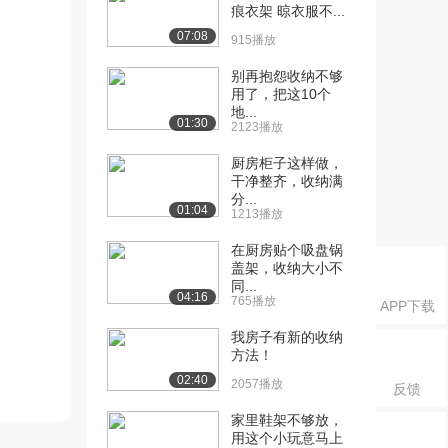
痕衣架 晾衣服不...
07:08
915播放
别再抱怨收纳不够
用了，把这10个
地...
01:30
2123播放
厨房柜子这样做，
干净整齐，收纳满
分...
01:04
1213播放
在厨房贴个吸盘锅
盖架，收纳大小不
同...
04:16
765播放
APP下载
我房子有新的收纳
方法！
02:40
2057播放
反馈
家里鞋架不够放，
用这个小玩意马上