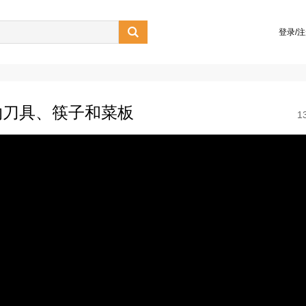

登录/
纳刀具、筷子和菜板
1