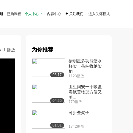
注册
已购课程
个人中心

内容中心

关注我们
进入关怀模式
为你推荐
311 播放
橱明星多功能沥水
杯架，茶杯收纳架
加...
03:17
1123播放
卫生间安一个吸盘
卷纸置物架方便又
美...
04:25
779播放
可折叠凳子
01:01
1742播放