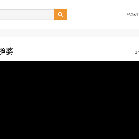

登录/
脸婆
1