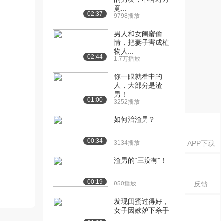
竟...
02:37
9798播放
男人和女闺蜜偷
情，把妻子害成植
物人...
02:44
1.7万播放
你一眼就看中的
人，大部分是渣
男！
01:00
3252播放
如何治渣男？
00:34
3134播放
APP下载
渣男的“三没有”！
00:19
950播放
反馈
发现闺蜜过得好，
女子因嫉妒下杀手