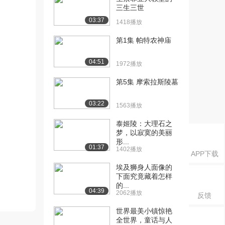
三生三世
03:37
1418播放
第1集 帕特农神庙
04:51
1972播放
第5集 摩索拉斯陵墓
03:22
1563播放
泰姬陵：大理石之
梦，以寂寞的美丽
形...
01:37
1402播放
APP下载
埃及狮身人面像的
下面究竟藏着怎样
的...
04:39
2062播放
反馈
世界最美小镇惊艳
全世界，童话与人