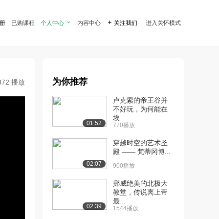
注册
已购课程
个人中心

内容中心

关注我们
进入关怀模式
为你推荐
872 播放
卢克索的帝王谷并
不好玩，为何能在
埃...
01:52
770播放
穿越时空的艺术圣
殿 —— 梵蒂冈博...
02:07
900播放
挪威绝美的北极大
教堂，传说离上帝
最...
02:39
1544播放