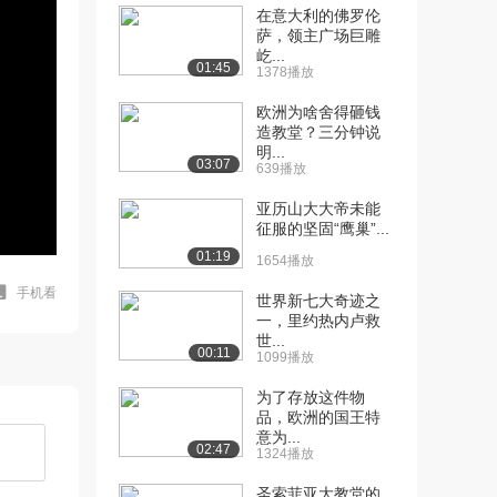
在意大利的佛罗伦
萨，领主广场巨雕
屹...
01:45
1378播放
欧洲为啥舍得砸钱
造教堂？三分钟说
明...
03:07
639播放
亚历山大大帝未能
征服的坚固“鹰巢”...
01:19
1654播放
手机看
世界新七大奇迹之
一，里约热内卢救
世...
00:11
1099播放
为了存放这件物
品，欧洲的国王特
意为...
02:47
1324播放
圣索菲亚大教堂的