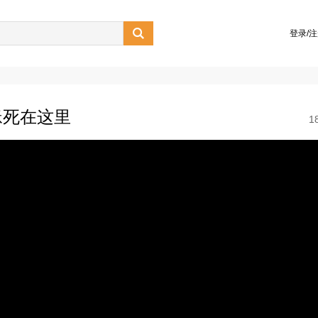

登录/
稣死在这里
1